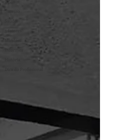
Open
Sucesso
Saúde
5 fatores
Mindset
Informes
História
Dica do Profissional