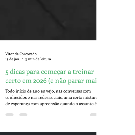
Vitor da Corcovado
13 de jan.
3 min de leitura
5 dicas para começar a treinar
certo em 2026 (e não parar mais)
Todo início de ano eu vejo, nas conversas com
conhecidos e nas redes sociais, uma certa mistura
de esperança com apreensão quando o assunto é
saúde e atividade física. Aquela esperança de
finalmente cuidar melhor do corpo, da saúde, da
energia. E aquela apreensão para “fazer tudo certo”,