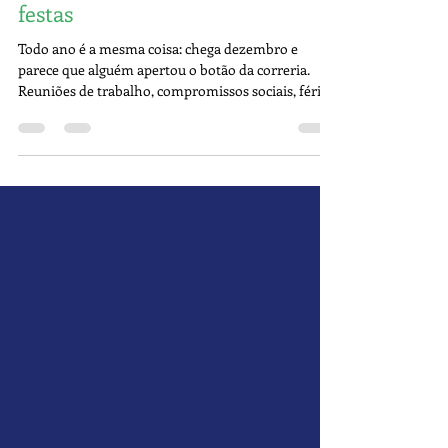
Como seguir avançando, e não
só sobrevivendo, nessa época de
festas
Todo ano é a mesma coisa: chega dezembro e
parece que alguém apertou o botão da correria.
Reuniões de trabalho, compromissos sociais, férias
das crianças, eventos da família, festas da
empresa… e, quando a gente percebe, nossa rotina
vai desandando, incluindo treino, alimentação e
descanso. Mas a verdade é que não precisa ser
assim . E se, em vez de a gente simplesmente
sobreviver a esse período mais caótico do
calendário, a gente decidir seguir melhorando ? Ou
então, porque