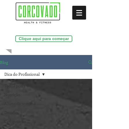
(21)99286-9156
Clique aqui para começar
Blog
Dica do Profissional
Todos posts
Nutrição
Aluno da semana
Desafio
Competição