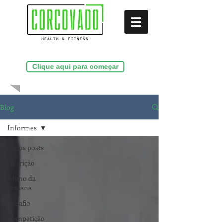
(21)99286-9156
Clique aqui para começar
Blog
Informes
Todos posts
Nutrição
Aluno da
semana
Desafio
Competição