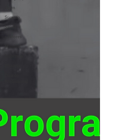
Open
Sucesso
Saúde
5 fatores
Mindset
Informes
História
Dica do
Profissional