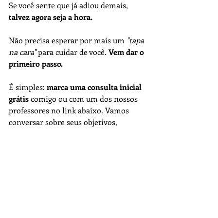
Se você sente que já adiou demais, 
talvez agora seja a hora.
Não precisa esperar por mais um 
"tapa 
na cara"
 para cuidar de você. 
Vem dar o 
primeiro passo.
É simples: 
marca uma consulta inicial 
grátis
 comigo ou com um dos nossos 
professores no link abaixo. Vamos 
conversar sobre seus objetivos, 
entender sua rotina e criar um plano 
que funcione para você.
Grande abraço
AGENDE SUA CONSULTA INICIAL 
GRÁTIS AQUI