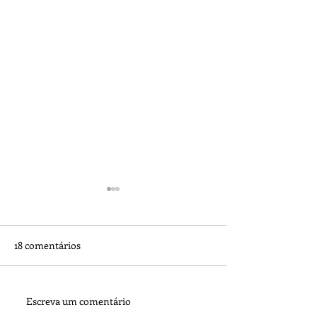
18 comentários
Como nós ajuda
Escreva um comentário
TUDO O QUE VOCÊ