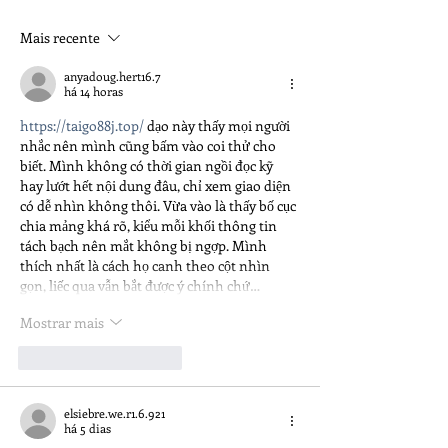
PRECISA SABER SOBRE O
CORCOVADO OPEN 2026
Mais recente
anyadoug.hert16.7
há 14 horas
https://taigo88j.top/
 dạo này thấy mọi người 
nhắc nên mình cũng bấm vào coi thử cho 
biết. Mình không có thời gian ngồi đọc kỹ 
hay lướt hết nội dung đâu, chỉ xem giao diện 
có dễ nhìn không thôi. Vừa vào là thấy bố cục 
chia mảng khá rõ, kiểu mỗi khối thông tin 
tách bạch nên mắt không bị ngợp. Mình 
thích nhất là cách họ canh theo cột nhìn 
gọn, liếc qua vẫn bắt được ý chính chứ…
Mostrar mais
Curtir
Responder
elsiebre.we.r1.6.921
há 5 dias