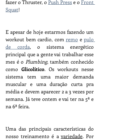
fazer o Thruster, o 
Push Press
 e o 
Front 
Squat
!
E apesar de hoje estarmos fazendo um 
workout bem cardio, com 
remo
 e 
pulo 
de corda
, o sistema energético 
principal que a gente vai trabalhar esse 
mes é o 
Plumbing
, também conhecido 
como 
Glicolítico
. Os workouts nesse 
sistema tem uma maior demanda 
muscular e uma duração curta pra 
média e devem aparecer 2 a 3 vezes por 
semana. Já teve ontem e vai ter na 5ª e 
na 6ª feira.
Uma das principais características do 
nosso treinamento é a 
variedade
. Por 